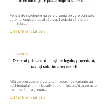
în ce condiții se poate majora sau reduce
Pensia de întreținere nu este o sumă pe care părintele
care nu locuiește cu al său copil trebuie să o ofere
acestuia,…
CITEȘTE MAI MULT
23/04/2026
Divorțul prin acord – opțiuni legale, procedură,
taxe și soluționarea cererii
Află ce presupune divorțul prin acord, ce variante au
soții (notarial, administrativ sau prin instanță), care este
taxa de timbru și cum…
CITEȘTE MAI MULT