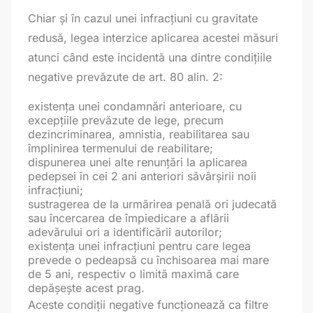
Chiar și în cazul unei infracțiuni cu gravitate
redusă, legea interzice aplicarea acestei măsuri
atunci când este incidentă una dintre condițiile
negative prevăzute de art. 80 alin. 2:
existența unei condamnări anterioare, cu
excepțiile prevăzute de lege, precum
dezincriminarea, amnistia, reabilitarea sau
împlinirea termenului de reabilitare;
dispunerea unei alte renunțări la aplicarea
pedepsei în cei 2 ani anteriori săvârșirii noii
infracțiuni;
sustragerea de la urmărirea penală ori judecată
sau încercarea de împiedicare a aflării
adevărului ori a identificării autorilor;
existența unei infracțiuni pentru care legea
prevede o pedeapsă cu închisoarea mai mare
de 5 ani, respectiv o limită maximă care
depășește acest prag.
Aceste condiții negative funcționează ca filtre