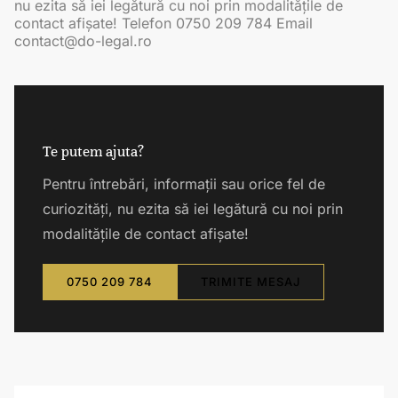
nu ezita să iei legătură cu noi prin modalitățile de
contact afișate! Telefon 0750 209 784 Email
contact@do-legal.ro
Te putem ajuta?
Pentru întrebări, informații sau orice fel de
curiozități, nu ezita să iei legătură cu noi prin
modalitățile de contact afișate!
0750 209 784
TRIMITE MESAJ