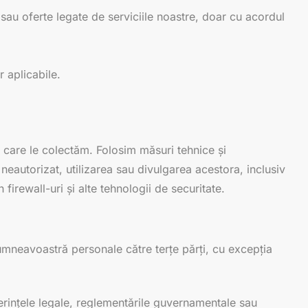
 sau oferte legate de serviciile noastre, doar cu acordul
r aplicabile.
care le colectăm. Folosim măsuri tehnice și
eautorizat, utilizarea sau divulgarea acestora, inclusiv
n firewall-uri și alte tehnologii de securitate.
dumneavoastră personale către terțe părți, cu excepția
erințele legale, reglementările guvernamentale sau