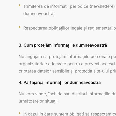
Trimiterea de informații periodice (newslettere)
dumneavoastră;
Respectarea obligațiilor legale și reglementărilo
3. Cum protejăm informațiile dumneavoastră
Ne angajăm să protejăm informațiile personale pe 
organizatorice adecvate pentru a preveni accesul n
criptarea datelor sensibile și protecția site-ului pri
4. Partajarea informațiilor dumneavoastră
Nu vom vinde, închiria sau distribui informațiile 
următoarelor situații:
În cazul în care suntem obligați să respectăm c