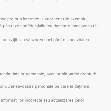
noastre prin intermediul unor terți (de exemplu,
 să păstreze confidențialitatea datelor dumneavoastră;
, achiziții sau vânzarea unei părți din activitatea
otecția datelor personale, aveți următoarele drepturi:
telor dumneavoastră personale pe care le deținem.
a informațiilor incorecte sau actualizarea celor