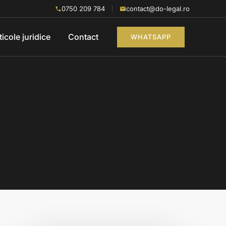
0750 209 784
contact@do-legal.ro
ticole juridice
Contact
WHATSAPP