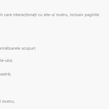
n care interacționați cu site-ul nostru, inclusiv paginile
 următoarele scopuri:
te-ului;
oastră;
l nostru;