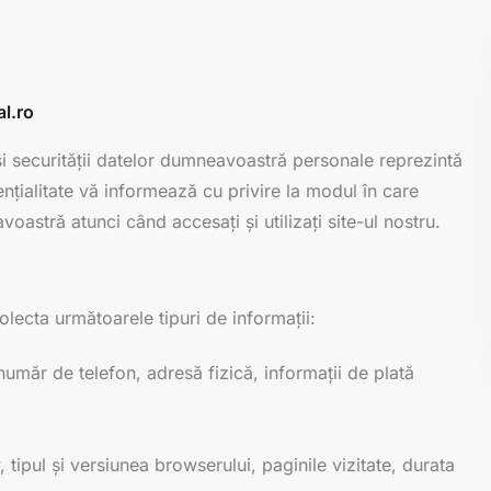
al.ro
i și securității datelor dumneavoastră personale reprezintă
ențialitate vă informează cu privire la modul în care
oastră atunci când accesați și utilizați site-ul nostru.
colecta următoarele tipuri de informații:
umăr de telefon, adresă fizică, informații de plată
v, tipul și versiunea browserului, paginile vizitate, durata