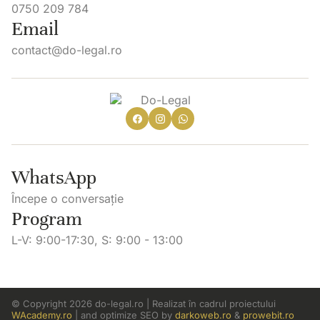
0750 209 784
Email
contact@do-legal.ro
WhatsApp
Începe o conversație
Program
L-V: 9:00-17:30, S: 9:00 - 13:00
© Copyright 2026 do-legal.ro | Realizat în cadrul proiectului
WAcademy.ro
| and optimize SEO by
darkoweb.ro
&
prowebit.ro